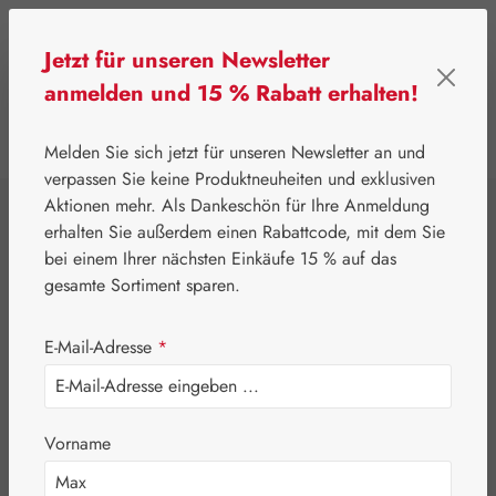
Zum Hauptinhalt springen
Jetzt für unseren Newsletter
anmelden und 15 % Rabatt erhalten!
0
Werkzeugleiste anzeigen
Du hast 0 Produkte
Melden Sie sich jetzt für unseren Newsletter an und
verpassen Sie keine Produktneuheiten und exklusiven
Aktionen mehr. Als Dankeschön für Ihre Anmeldung
⌂
Gall Pharma
Augen
erhalten Sie außerdem einen Rabattcode, mit dem Sie
Astaxanthin 8 mg
bei einem Ihrer nächsten Einkäufe 15 % auf das
gesamte Sortiment sparen.
GPH Kapseln
E-Mail-Adresse
*
Vorname