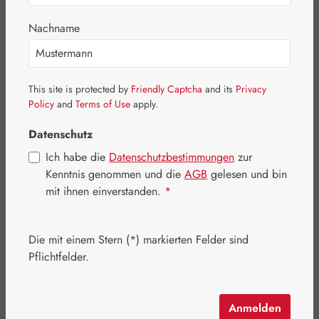
Bildergalerie überspringen
Nachname
This site is protected by
Friendly Captcha
and its
Privacy
Policy
and
Terms of Use
apply.
Datenschutz
Ich habe die
Datenschutzbestimmungen
zur
Kenntnis genommen und die
AGB
gelesen und bin
mit ihnen einverstanden.
*
Die mit einem Stern (*) markierten Felder sind
Regulärer Preis:
170,50 €
Pflichtfelder.
Inhalt:
0.168 Kilogramm
(1.014,88 € / 1 Kilogramm)
Preise inkl. MwSt. zzgl. Versandkosten
Anmelden