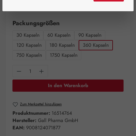
Schnell zuschlagen! Es sind nur noch wenige Artikel
verfügbar!
auswählen
Packungsgrößen
30 Kapseln
60 Kapseln
90 Kapseln
120 Kapseln
180 Kapseln
360 Kapseln
750 Kapseln
1750 Kapseln
Produkt Anzahl: Gib den gewünschten Wert e
In den Warenkorb
Zum Merkzettel hinzufügen
Produktnummer:
16514764
Hersteller:
Gall Pharma GmbH
EAN:
9008124071877