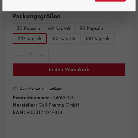
Artikel auf Lager.
auswählen
Packungsgrößen
30 Kapseln
60 Kapseln
90 Kapseln
120 Kapseln
180 Kapseln
360 Kapseln
Produkt Anzahl: Gib den gewünschten Wert e
In den Warenkorb
Zum Merkzettel hinzufügen
Produktnummer:
04699379
Hersteller:
Gall Pharma GmbH
EAN:
9008124049814