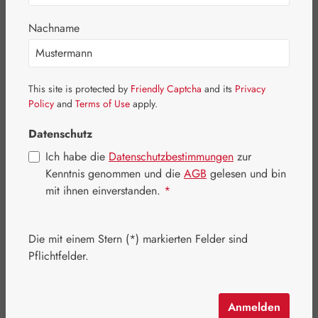
Bildergalerie überspringen
Nachname
This site is protected by
Friendly Captcha
and its
Privacy
Policy
and
Terms of Use
apply.
Datenschutz
Ich habe die
Datenschutzbestimmungen
zur
Kenntnis genommen und die
AGB
gelesen und bin
mit ihnen einverstanden.
*
Die mit einem Stern (*) markierten Felder sind
Regulärer Preis:
43,90 €
Pflichtfelder.
Inhalt:
0.069 Kilogramm
(636,23 € / 1 Kilogramm)
Preise inkl. MwSt. zzgl. Versandkosten
Anmelden