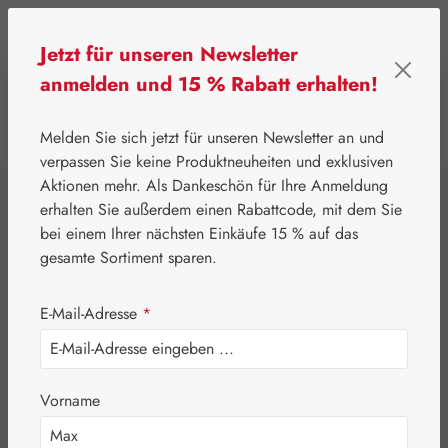
Zum Hauptinhalt springen
Jetzt für unseren Newsletter
anmelden und 15 % Rabatt erhalten!
0
Werkzeugleiste anzeigen
Du hast 0 Produkte
Melden Sie sich jetzt für unseren Newsletter an und
verpassen Sie keine Produktneuheiten und exklusiven
Aktionen mehr. Als Dankeschön für Ihre Anmeldung
⌂
Gall Pharma
Augen
erhalten Sie außerdem einen Rabattcode, mit dem Sie
Astaxanthin 4 mg
bei einem Ihrer nächsten Einkäufe 15 % auf das
gesamte Sortiment sparen.
GPH Kapseln
E-Mail-Adresse
*
Vorname