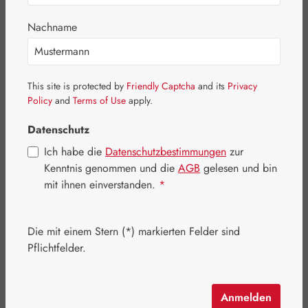
Bildergalerie überspringen
Nachname
This site is protected by
Friendly Captcha
and its
Privacy
Policy
and
Terms of Use
apply.
Datenschutz
Ich habe die
Datenschutzbestimmungen
zur
Kenntnis genommen und die
AGB
gelesen und bin
mit ihnen einverstanden.
*
Die mit einem Stern (*) markierten Felder sind
Regulärer Preis:
457,60 €
Pflichtfelder.
Inhalt:
0.41 Kilogramm
(1.116,10 € / 1 Kilogramm)
Preise inkl. MwSt. zzgl. Versandkosten
Anmelden