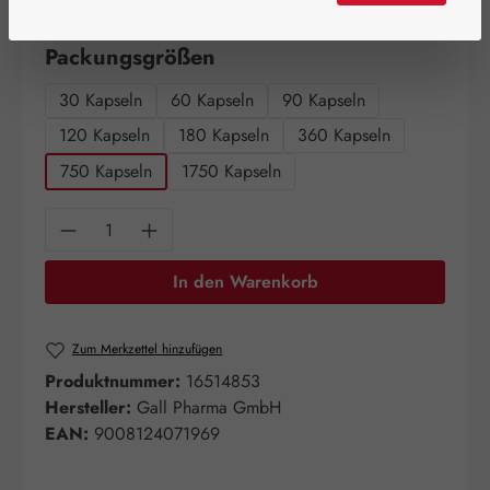
Artikel auf Lager.
auswählen
Packungsgrößen
30 Kapseln
60 Kapseln
90 Kapseln
120 Kapseln
180 Kapseln
360 Kapseln
750 Kapseln
1750 Kapseln
Produkt Anzahl: Gib den gewünschten Wert e
In den Warenkorb
Zum Merkzettel hinzufügen
Produktnummer:
16514853
Hersteller:
Gall Pharma GmbH
EAN:
9008124071969