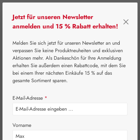
Zum Hauptinhalt springen
Jetzt für unseren Newsletter
anmelden und 15 % Rabatt erhalten!
0
Werkzeugleiste anzeigen
Du hast 0 Produkte
Melden Sie sich jetzt für unseren Newsletter an und
verpassen Sie keine Produktneuheiten und exklusiven
Aktionen mehr. Als Dankeschön für Ihre Anmeldung
⌂
Gall Pharma
Augen
erhalten Sie außerdem einen Rabattcode, mit dem Sie
Astaxanthin 12 mg
bei einem Ihrer nächsten Einkäufe 15 % auf das
gesamte Sortiment sparen.
GPH Kapseln
E-Mail-Adresse
*
Vorname