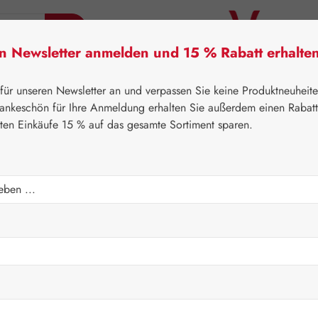
en Newsletter anmelden und 15 % Rabatt erhalte
tner Lifecare
Pater Severin Naturprodukte
Handels
 für unseren Newsletter an und verpassen Sie keine Produktneuheit
ankeschön für Ihre Anmeldung erhalten Sie außerdem einen Rabat
sten Einkäufe 15 % auf das gesamte Sortiment sparen.
⌂
Gall Pharma
Aminosäuren
0 mg GPH Kapseln
Regulärer Prei
692,2
Inhalt:
0.953 K
Preise inkl. M