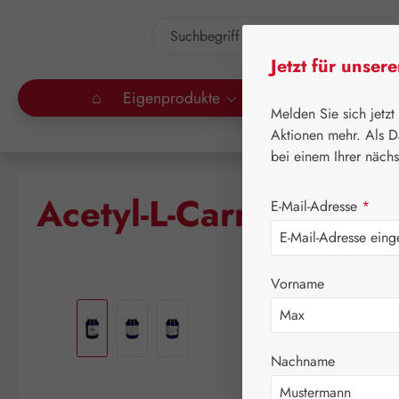
um Hauptinhalt springen
Zur Suche springen
Jetzt für unser
⌂
Eigenprodukte
Gall Pharma
Lei
Melden Sie sich jetzt
Aktionen mehr. Als D
bei einem Ihrer näch
Acetyl-L-Carnitin 25
E-Mail-Adresse
*
Vorname
Bildergalerie überspringen
Nachname