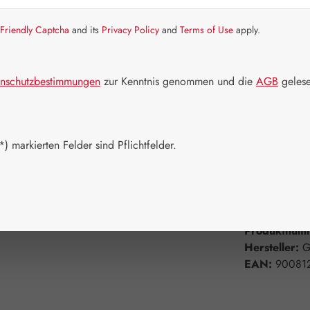
Artikel auf La
Friendly Captcha
and its
Privacy Policy
and
Terms of Use
apply.
Packungs
30 Kapseln
nschutzbestimmungen
zur Kenntnis genommen und die
AGB
gelese
180 Kapsel
Produkt 
) markierten Felder sind Pflichtfelder.
Zum Merkzett
Produktnum
Hersteller:
G
EAN:
90081