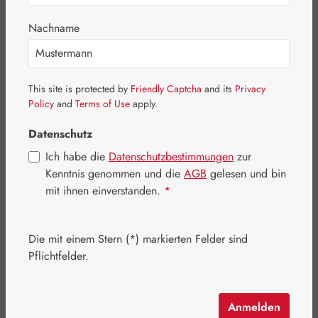
Bildergalerie überspringen
Nachname
This site is protected by
Friendly Captcha
and its
Privacy
Policy
and
Terms of Use
apply.
Datenschutz
Ich habe die
Datenschutzbestimmungen
zur
Kenntnis genommen und die
AGB
gelesen und bin
mit ihnen einverstanden.
*
Die mit einem Stern (*) markierten Felder sind
Regulärer Preis:
18,00 €
Pflichtfelder.
Inhalt:
0.015 Liter
(1.200,00 € / 1 Liter)
Preise inkl. MwSt. zzgl. Versandkosten
Anmelden