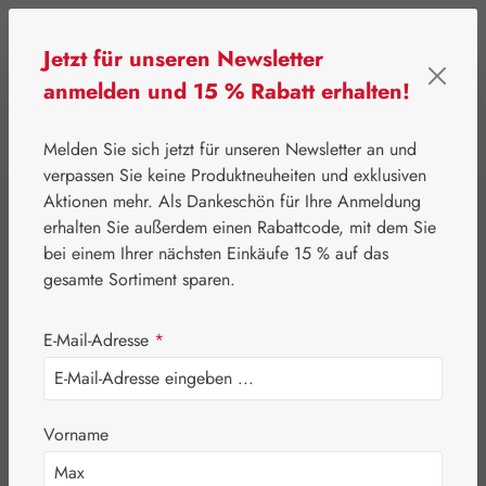
Zum Hauptinhalt springen
Jetzt für unseren Newsletter
anmelden und 15 % Rabatt erhalten!
0
Werkzeugleiste anzeigen
Du hast 0 Produkte
Melden Sie sich jetzt für unseren Newsletter an und
verpassen Sie keine Produktneuheiten und exklusiven
Aktionen mehr. Als Dankeschön für Ihre Anmeldung
⌂
Leitner Lifecare
Blütenessenzen
erhalten Sie außerdem einen Rabattcode, mit dem Sie
Australian Bush Flowers Essences®
bei einem Ihrer nächsten Einkäufe 15 % auf das
Crowea Tropfen
gesamte Sortiment sparen.
E-Mail-Adresse
*
Vorname