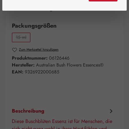
Bald wieder verfügbar!
Nicht mehr verfügbar
auswählen
Packungsgrößen
15 ml
(Diese Option ist zurzeit nicht verfügbar.)
Zum Merkzettel hinzufügen
Produktnummer:
06126446
Hersteller:
Australian Bush Flowers Essences®
EAN:
9326922000685
Beschreibung
Diese Buschblüten Essenz ist für Menschen, die
sich nicht ganz wohl in ihrer Haut fühlen und