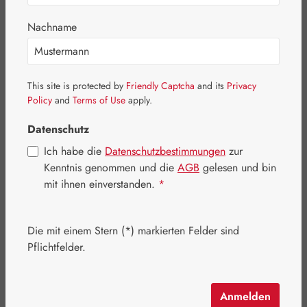
Nachname
Bildergalerie überspringen
This site is protected by
Friendly Captcha
and its
Privacy
Policy
and
Terms of Use
apply.
Datenschutz
Ich habe die
Datenschutzbestimmungen
zur
Kenntnis genommen und die
AGB
gelesen und bin
mit ihnen einverstanden.
*
Die mit einem Stern (*) markierten Felder sind
Pflichtfelder.
Regulärer Preis:
18,00 €
Inhalt:
0.015 Liter
(1.200,00 € / 1 Liter)
Anmelden
Preise inkl. MwSt. zzgl. Versandkosten