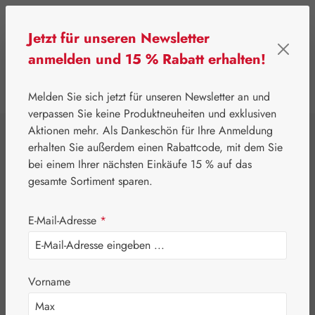
Zum Hauptinhalt springen
Jetzt für unseren Newsletter
anmelden und 15 % Rabatt erhalten!
0
Werkzeugleiste anzeigen
Du hast 0 Produkte
Melden Sie sich jetzt für unseren Newsletter an und
verpassen Sie keine Produktneuheiten und exklusiven
Aktionen mehr. Als Dankeschön für Ihre Anmeldung
⌂
Leitner Lifecare
Blütenessenzen
erhalten Sie außerdem einen Rabattcode, mit dem Sie
Australian Bush Flowers Essences®
bei einem Ihrer nächsten Einkäufe 15 % auf das
Cristmas Bell
gesamte Sortiment sparen.
Tropfen
E-Mail-Adresse
*
Vorname