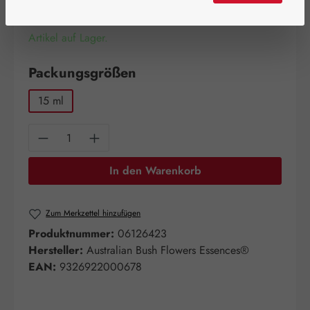
Artikel auf Lager.
auswählen
Packungsgrößen
15 ml
Produkt Anzahl: Gib den gewünschten Wert e
In den Warenkorb
Zum Merkzettel hinzufügen
Produktnummer:
06126423
Hersteller:
Australian Bush Flowers Essences®
EAN:
9326922000678